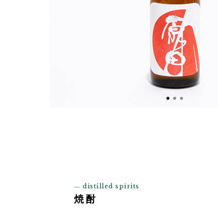
― distilled spirits
焼酎